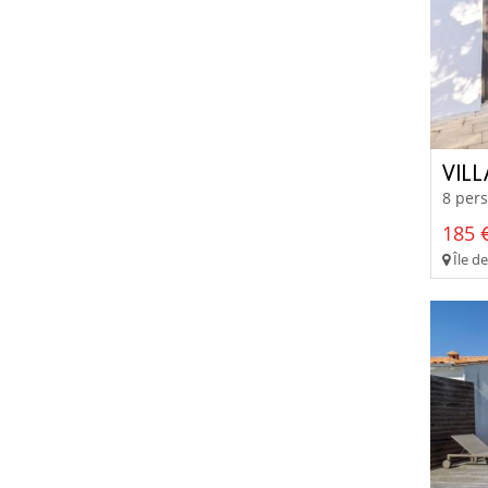
VILL
8 pers
185 €
Île de