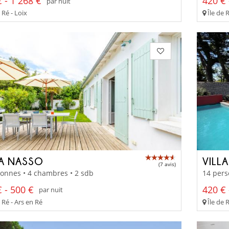
 - 1 268 €
420 € 
par nuit
 Ré - Loix
Île de 
LA NASSO
VILL
(7 avis)
onnes • 4 chambres • 2 sdb
14 pers
 - 500 €
420 € 
par nuit
 Ré - Ars en Ré
Île de 