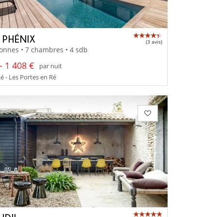
A PHÉNIX
(3 avis)
onnes • 7 chambres • 4 sdb
- 1 408 €
par nuit
Ré - Les Portes en Ré