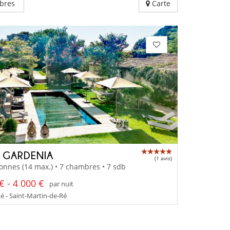
bres
Carte
A GARDENIA
(1 avis)
onnes (14 max.) • 7 chambres • 7 sdb
€ - 4 000 €
par nuit
Ré - Saint-Martin-de-Ré