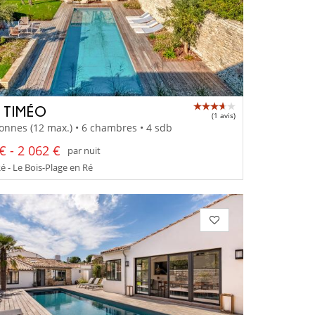
A TIMÉO
(1 avis)
onnes (12 max.) • 6 chambres • 4 sdb
€ - 2 062 €
par nuit
Ré - Le Bois-Plage en Ré