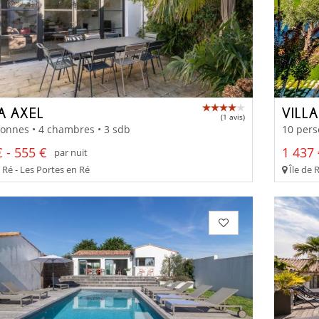
A AXEL
VILL
(1 avis)
onnes • 4 chambres • 3 sdb
10 pers
 - 555 €
1 437 
par nuit
 Ré - Les Portes en Ré
Île de 