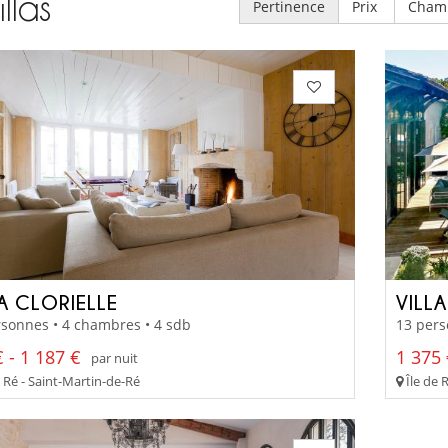
illas
Pertinence
Prix
Cham
LA CLORIELLE
VILL
sonnes • 4 chambres • 4 sdb
13 pers
 - 1 187 €
1 375 
par nuit
 Ré - Saint-Martin-de-Ré
Île de 