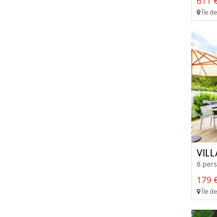
611 €
Île de
VIL
8 pers
179 €
Île de