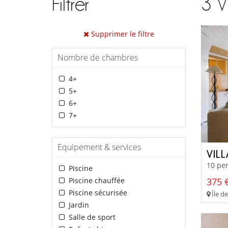
Filtrer
3
V
Supprimer le filtre
Nombre de chambres
4+
5+
6+
7+
Equipement & services
VIL
10 per
Piscine
Piscine chauffée
375 €
Piscine sécurisée
Île de
Jardin
Salle de sport