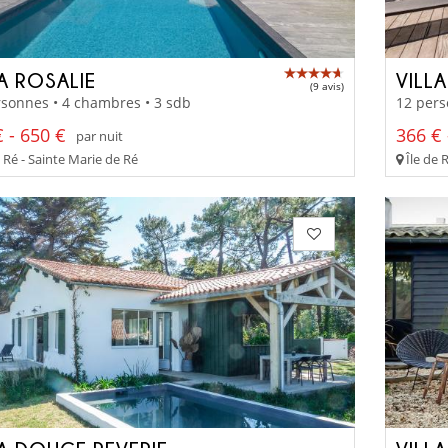
A ROSALIE
VILL
(9 avis)
sonnes • 4 chambres • 3 sdb
12 pers
 - 650 €
366 € 
par nuit
 Ré - Sainte Marie de Ré
Île de 