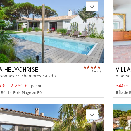
LA HELYCHRISE
VILL
(4 avis)
sonnes • 5 chambres • 4 sdb
8 perso
 € - 2 250 €
340 € 
par nuit
 Ré - Le Bois-Plage en Ré
Île de 