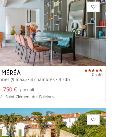
A MÉRÉA
(1 avis)
nnes (9 max.) • 4 chambres • 3 sdb
- 750 €
par nuit
Ré - Saint Clément des Baleines