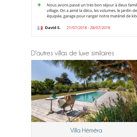
Cuisine équipée
Nous avons passé un très bon séjour à deux famille
Cuisinière
village. On a aimé la déco, les volumes, le jardin d
Four
équipée, garage pour ranger notre matériel de kites
Hotte aspirante
Lave vaisselle
David S.
21/07/2018 - 28/07/2018
Micro-ondes
Plaques à induction
Sèche Linge
D'autres villas de luxe similaires
Enfants
Chaise haute
Lit bébé
Equipement, installations, évènements
Chauffage
Loisirs, bien-être & activités sportives
Accès internet (wifi)
Piscine extérieure chauffée
Pour votre confort et votre agrément
Cheminée
Salon TV
Villa Héméra