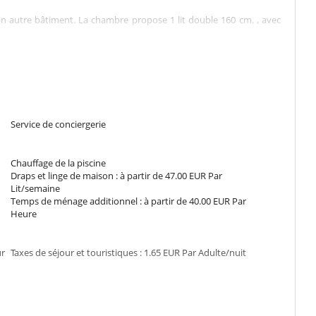
un autre bâtiment. La chambre propose 1 lit double 160 cm. , avec
un autre bâtiment. La chambre propose 2 lit simple 90 cm. Salle de
hambre propose 2 lit simple 90 cm. Salle de bain à l’extérieur de la
Service de conciergerie
Chauffage de la piscine
re propose 1 lit double 180 cm. Salle de bain à l’extérieur de la
Draps et linge de maison : à partir de 47.00 EUR Par
Lit/semaine
Temps de ménage additionnel : à partir de 40.00 EUR Par
Heure
re propose 2 lit simple 90 cm. Salle de bain à l’extérieur de la
ur
Taxes de séjour et touristiques : 1.65 EUR Par Adulte/nuit
 chambre propose 1 lit double 180 cm transformable en lits twin.