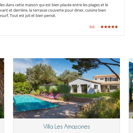
Cuisine indépendante
s dans cette maison qui est bien placée entre les plages et le
Fer à repasser
evant et derrière, la terrasse couverte pour diner, cuisine bien
Grille pain
urf. Tout est joli et bien pensé.
Lave linge
Machine à café Nespresso
9.6
Planche à repasser
Réfrigérateur
Enfants bienvenus
Music speaker
Système de sécurité piscine
Salon
Sèche-cheveux
Villa Les Amazones