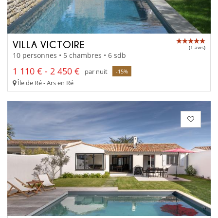
VILLA VICTOIRE
(1 avis)
10 personnes • 5 chambres • 6 sdb
1 110 € - 2 450 €
par nuit
-15%
Île de Ré - Ars en Ré