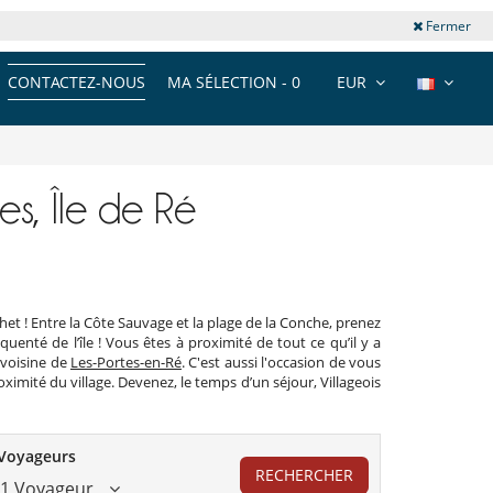
Fermer
CONTACTEZ-NOUS
MA SÉLECTION -
0
EUR
es, Île de Ré
het ! Entre la Côte Sauvage et la plage de la Conche, prenez
équenté de l’île ! Vous êtes à proximité de tout ce qu’il y a
 voisine de
Les-Portes-en-Ré
. C'est aussi l'occasion de vous
ximité du village. Devenez, le temps d’un séjour, Villageois
Voyageurs
RECHERCHER
1 Voyageur