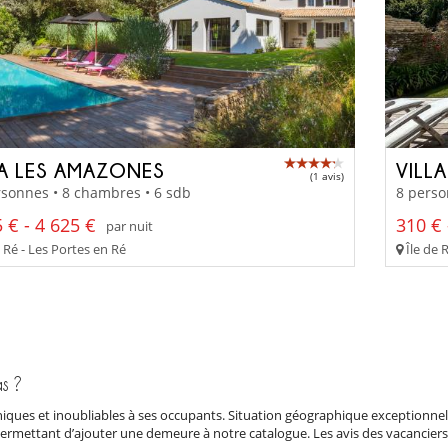
LA LES AMAZONES
VILL
(1 avis)
sonnes • 8 chambres • 6 sdb
8 perso
 € - 4 625 €
310 € 
par nuit
 Ré - Les Portes en Ré
Île de 
s ?
iques et inoubliables à ses occupants. Situation géographique exceptionnel
permettant d’ajouter une demeure à notre catalogue. Les avis des vacanciers e