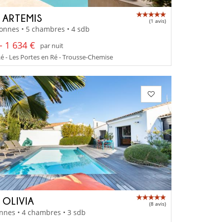
A ARTEMIS
(1 avis)
onnes • 5 chambres • 4 sdb
- 1 634 €
par nuit
Ré - Les Portes en Ré - Trousse-Chemise
 OLIVIA
(8 avis)
nnes • 4 chambres • 3 sdb