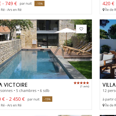
 - 749 €
420 € 
par nuit
-15%
 Ré - Ars en Ré
Île de 
LA VICTOIRE
VILL
(1 avis)
sonnes • 5 chambres • 6 sdb
12 pers
 € - 2 450 €
par nuit
à partir 
-15%
 Ré - Ars en Ré
Île de 