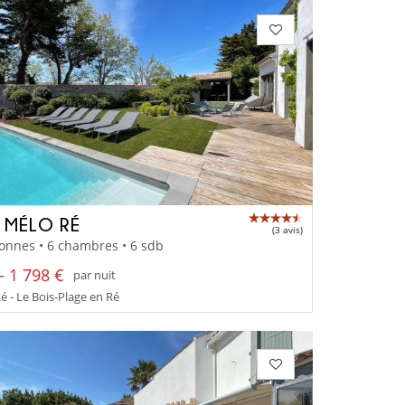
A MÉLO RÉ
(3 avis)
onnes • 6 chambres • 6 sdb
- 1 798 €
par nuit
Ré - Le Bois-Plage en Ré