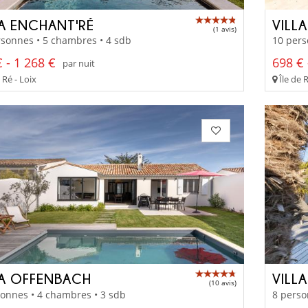
LA ENCHANT'RÉ
VILL
(1 avis)
sonnes • 5 chambres • 4 sdb
10 pers
 - 1 268 €
698 € 
par nuit
 Ré - Loix
Île de 
LA OFFENBACH
VILLA
(10 avis)
onnes • 4 chambres • 3 sdb
8 perso