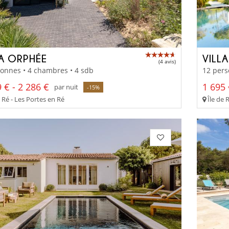
LA ORPHÉE
VILL
(4 avis)
onnes • 4 chambres • 4 sdb
12 pers
 € - 2 286 €
1 695 
par nuit
-15%
 Ré - Les Portes en Ré
Île de 