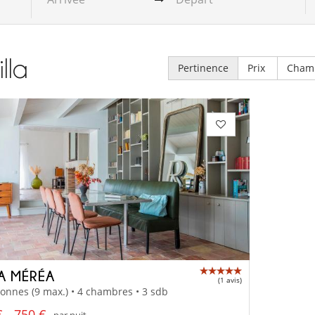
illa
Pertinence
Prix
Cham
LA MÉRÉA
(1 avis)
onnes (9 max.) • 4 chambres • 3 sdb
 - 750 €
par nuit