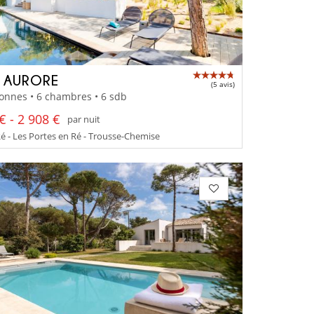
A AURORE
(5 avis)
onnes • 6 chambres • 6 sdb
€ - 2 908 €
par nuit
Ré - Les Portes en Ré - Trousse-Chemise