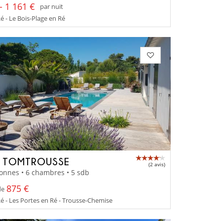
- 1 161 €
par nuit
Ré - Le Bois-Plage en Ré
A TOMTROUSSE
(2 avis)
onnes • 6 chambres • 5 sdb
875 €
de
Ré - Les Portes en Ré - Trousse-Chemise