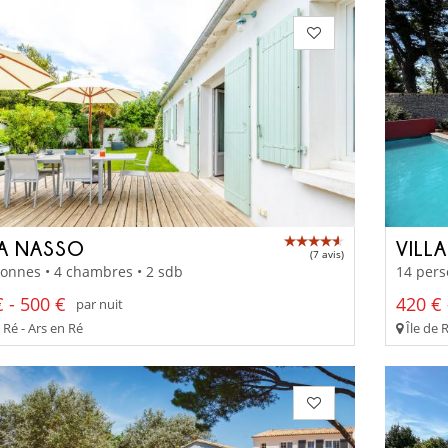
LA NASSO
VILL
(7 avis)
onnes • 4 chambres • 2 sdb
14 pers
 - 500 €
420 € 
par nuit
 Ré - Ars en Ré
Île de 