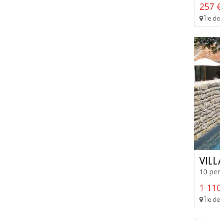
257 €
Île de
VIL
10 per
1 110
Île de