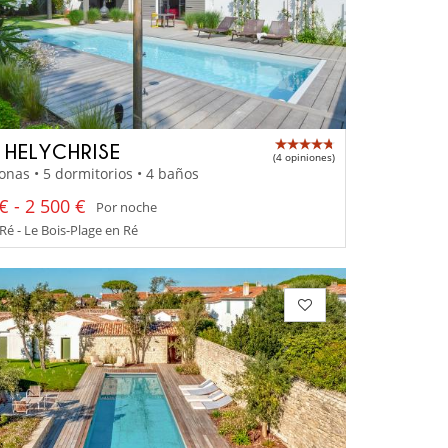
A HELYCHRISE
(4 opiniones)
onas • 5 dormitorios • 4 baños
€ - 2 500 €
Por noche
 Ré - Le Bois-Plage en Ré