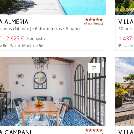
A ALMÉRIA
VILL
(4 opiniones)
sonas (14 máx.) • 6 dormitorios • 6 baños
10 pers
 - 2 625 €
1 437 
Por noche
e Ré - Sainte Marie de Ré
Isla de
LA CAMPANI
VILL
(5 opiniones)