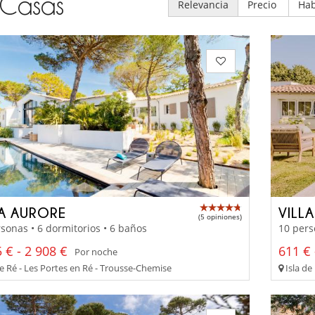
Casas
Relevancia
Precio
Hab
LA AURORE
VILL
(5 opiniones)
sonas • 6 dormitorios • 6 baños
10 pers
 € - 2 908 €
611 € 
Por noche
de Ré - Les Portes en Ré - Trousse-Chemise
Isla de 