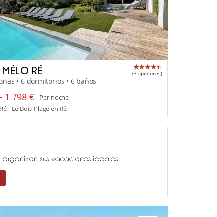
A MÉLO RÉ
(3 opiniones)
onas • 6 dormitorios • 6 baños
- 1 798 €
Por noche
 Ré - Le Bois-Plage en Ré
ía, organizan sus vacaciones ideales