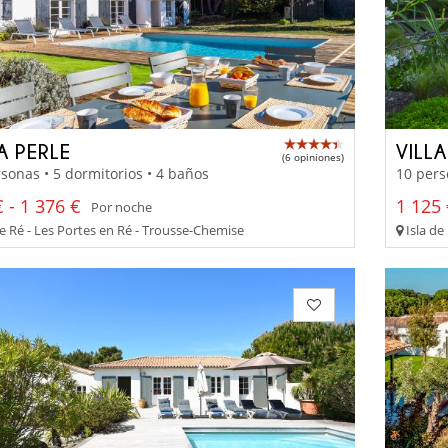
A PERLE
VILL
(6 opiniones)
sonas • 5 dormitorios • 4 baños
10 pers
 - 1 376 €
1 125 
Por noche
de Ré - Les Portes en Ré - Trousse-Chemise
Isla de