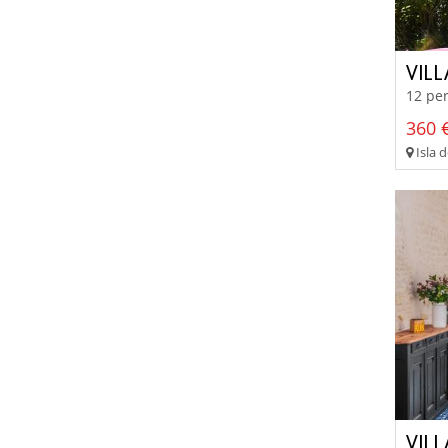
VILL
12 per
360 €
Isla d
VIL