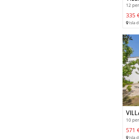
12 per
335 €
Isla d
VILL
10 per
571 €
Isla d