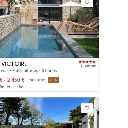
A VICTOIRE
(1 opinion)
onas • 5 dormitorios • 6 baños
€ - 2 450 €
Por noche
-15%
 Ré - Ars-en-Ré