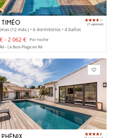
A TIMÉO
(1 opinion)
onas (12 máx.) • 6 dormitorios • 4 baños
€ - 2 062 €
Por noche
 Ré - Le Bois-Plage en Ré
A PHÉNIX
(3 opiniones)