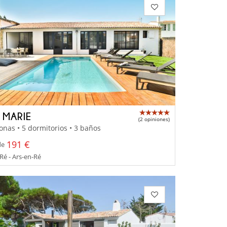
A MARIE
(2 opiniones)
onas • 5 dormitorios • 3 baños
191 €
de
 Ré - Ars-en-Ré