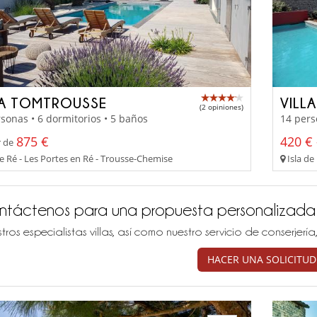
LA TOMTROUSSE
VILL
(2 opiniones)
sonas • 6 dormitorios • 5 baños
14 pers
875 €
420 € 
r de
de Ré - Les Portes en Ré - Trousse-Chemise
Isla de
ntáctenos para una propuesta personalizada
tros especialistas villas, así como nuestro servicio de conserjer
HACER UNA SOLICITUD