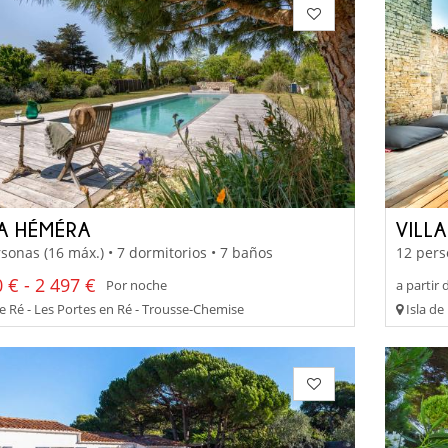
LA HÉMÉRA
VILL
sonas (16 máx.) • 7 dormitorios • 7 baños
12 pers
 € - 2 497 €
Por noche
a partir 
de Ré - Les Portes en Ré - Trousse-Chemise
Isla de