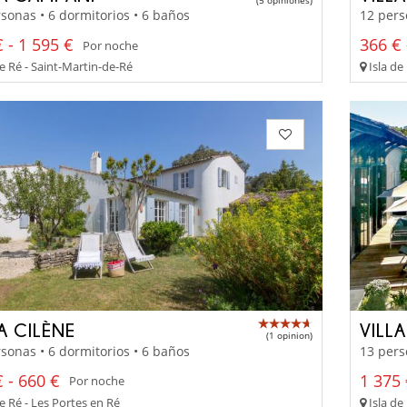
sonas • 6 dormitorios • 6 baños
12 pers
 - 1 595 €
366 € 
Por noche
e Ré - Saint-Martin-de-Ré
Isla de
A CILÈNE
VILL
(1 opinion)
sonas • 6 dormitorios • 6 baños
13 pers
 - 660 €
1 375 
Por noche
e Ré - Les Portes en Ré
Isla de