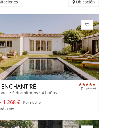
itaciones
Ubicación
A ENCHANT'RÉ
(1 opinion)
onas • 5 dormitorios • 4 baños
- 1 268 €
Por noche
Ré - Loix