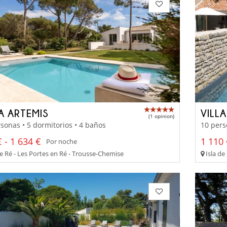
A ARTEMIS
VILL
(1 opinion)
sonas • 5 dormitorios • 4 baños
10 pers
 - 1 634 €
1 110 
Por noche
de Ré - Les Portes en Ré - Trousse-Chemise
Isla de