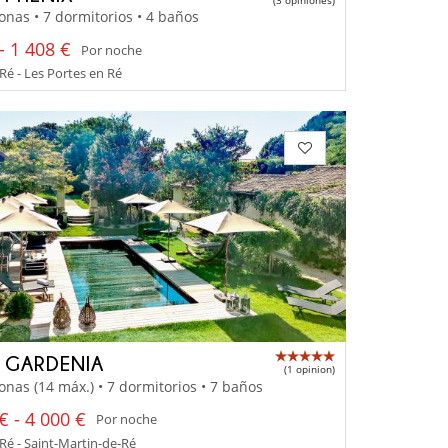
onas • 7 dormitorios • 4 baños
- 1 408 €
Por noche
 Ré - Les Portes en Ré
A GARDENIA
(1 opinion)
onas (14 máx.) • 7 dormitorios • 7 baños
€ - 4 000 €
Por noche
 Ré - Saint-Martin-de-Ré