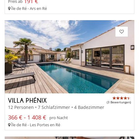
191 €
Preis ab
Île de Ré - Ars en Ré
VILLA PHÉNIX
(3 Bewertungen)
12 Personen • 7 Schlafzimmer • 4 Badezimmer
366 € - 1 408 €
pro Nacht
Île de Ré - Les Portes en Ré