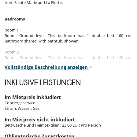
from Sainte Marie and La Flotte.
Bedrooms
Room 1
Room, Ground level. This bedroom has 1 double bed 160 cm.
Bathroom shared, with bathtub, shower.
Room 2
Room, Ground level. This bedroom has 1 double bed 140 cm.
Bathroom shared, with bathtub, shower.
Vollständige Beschreibung anzeigen
Room 3
Room, 1st floor. This bedroom has 1 double bed 140 cm. Bathroom
INKLUSIVE LEISTUNGEN
shared, with shower.
Room 4
Im Mietpreis inkludiert
Room, 1st floor. This bedroom has 1 double bed 160 cm. Bathroom
Conciergeservice
shared, with shower.
Strom, Wasser, Gas
Room 5
Im Mietpreis nicht inkludiert
Room, 1st floor. The bedroom has 2 Beds including 1 single bed 90 cm,
Bettwäsche und Heimtextilien : 23.00 EUR Pro Person
1 double bed 140 cm. Bathroom shared, with shower.
Obligatorische Zusatzkosten