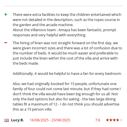
Kinder
Hochstuhl
There were extra facilities to keep the children entertained which
Kinderbett
were not detailed in the description, such as the ropes course in
the garden and the arcade machine.
Küche und Ausstattung
About the Villanovo team : Amaya has been fantastic, prompt
Backofen
responses and very helpful with everything.
Bügeleisen
The hiring of linen was not straight forward on the first day, we
Dunstabzugshaube
were given incorrect sizes and there was a lot of confusion due to
Gefrierschrank
the number of beds. It would be much easier and preferable to
Herd
just include the linen within the cost of the villa and arrive with
Induktionskochfeldern
the beds made.
Ironing board
Kaffeemaschine
Additionally, it would be helpful to have a fan for every bedroom.
Küche mit Essbereich
Kühlschrank
Also, we had originally booked for 15 people, unfortunate one
Mikrowelle
family of four could not come last minute, but if they had come I
Spülmaschine
don’t think the villa would have been big enough for us all. Not
Toaster
only the bed options but also for eating - the two large dining
voll ausgestattete Küche
tables fit a maximum of 12 - I do not think you should advertise
Wäschetrockner
this as a 15 person villa.
Waschmaschine
Wasserkocher
Lucy B.
16/08/2025 - 23/08/2025
7.6
Unterhaltung, Wohlbefinden & Sport