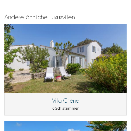
Beheizter Pool
Internetzugang (Faseroptik, Wifi)
Schwimmbecken-Sicherheitssystem
Andere ähnliche Luxusvillen
Sound system
Villa Cilène
6 Schlafzimmer