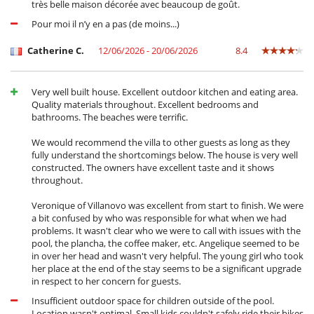
très belle maison décorée avec beaucoup de goût.
Pour votre confort et votre agrément
Pour moi il n’y en a pas (de moins...)
Cheminée
Sèche-cheveux
Catherine C.
12/06/2026 - 20/06/2026
8.4
Very well built house. Excellent outdoor kitchen and eating area.
Quality materials throughout. Excellent bedrooms and
bathrooms. The beaches were terrific.
We would recommend the villa to other guests as long as they
fully understand the shortcomings below. The house is very well
constructed. The owners have excellent taste and it shows
throughout.
Veronique of Villanovo was excellent from start to finish. We were
a bit confused by who was responsible for what when we had
problems. It wasn't clear who we were to call with issues with the
pool, the plancha, the coffee maker, etc. Angelique seemed to be
in over her head and wasn't very helpful. The young girl who took
her place at the end of the stay seems to be a significant upgrade
in respect to her concern for guests.
Insufficient outdoor space for children outside of the pool.
Location wasn't optimal. Small kids couldn't safely ride their bikes