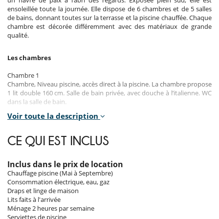
un havre de paix à l’abri des regards. Exposée plein sud, elle est
ensoleillée toute la journée. Elle dispose de 6 chambres et de 5 salles
de bains, donnant toutes sur la terrasse et la piscine chauffée. Chaque
chambre est décorée différemment avec des matériaux de grande
qualité.
Les chambres
Chambre 1
Chambre, Niveau piscine, accès direct à la piscine. La chambre propose
1 lit double 160 cm. Salle de bain privée, avec douche à l’italienne. WC
dans la salle de bain.
Voir toute la description
Chambre 2
Chambre, Niveau jardin, chambre communicante. La chambre
propose 1 lit double 160 cm transformable en lits twin. Salle de bain
CE QUI EST INCLUS
partagée, avec douche.
Chambre 3
Inclus dans le prix de location
Chambre, Niveau jardin, chambre communicante. La chambre
Chauffage piscine (Mai à Septembre)
propose 1 lit double 160 cm transformable en lits twin. Salle de bain
Consommation électrique, eau, gaz
partagée, avec douche.
Draps et linge de maison
Lits faits à l'arrivée
Chambre 4
Ménage 2 heures par semaine
Chambre, accès direct à la piscine, accès indépendant. La chambre
Serviettes de piscine