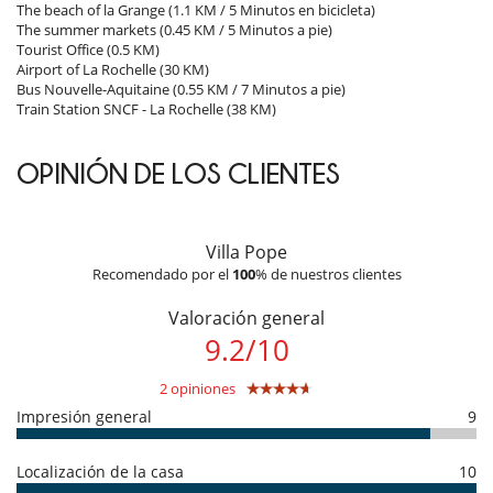
- El depósito de la reserva no se reembolsará en caso de anulación.
The beach of la Grange (1.1 KM / 5 Minutos en bicicleta)
- Anulación a menos de
45 Días
antes de la llegada :
100 %
del total de
The summer markets (0.45 KM / 5 Minutos a pie)
la reserva.
Tourist Office (0.5 KM)
- No presentado (No show)
100 %
del total de la reserva
Airport of La Rochelle (30 KM)
Bus Nouvelle-Aquitaine (0.55 KM / 7 Minutos a pie)
Train Station SNCF - La Rochelle (38 KM)
1 7019 000170 6C
OPINIÓN DE LOS CLIENTES
Villa Pope
Recomendado por el
100
% de nuestros clientes
Valoración general
9.2
/
10
2 opiniones
Impresión general
9
Localización de la casa
10