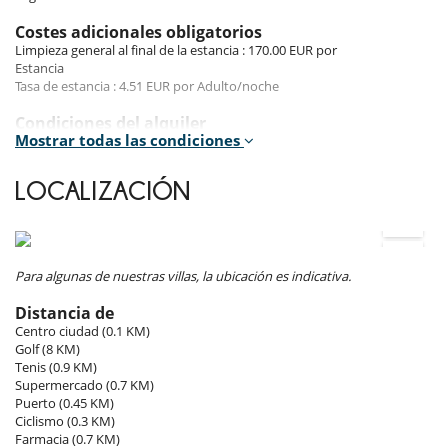
Microondas
Plancha
Costes adicionales obligatorios
Secadora
Limpieza general al final de la estancia : 170.00 EUR por
Tabla de planchar
Estancia
Tostadora
Tasa de estancia : 4.51 EUR por Adulto/noche
En el exterior
Condiciones del alquiler
Lounge en la terraza
Mostrar todas las condiciones
- Animales domésticos prohibidos
- Los niños son bienvenidos
Niños
- Prohibido fumar en el interior de la casa
Cuna
LOCALIZACIÓN
- Lenguas habladas por el personal doméstico : Inglés - Francés
Silla alta
- Check-in :
16:00 h
- Check out :
09:00 h
Ocios y actividades deportivas
Condiciones de reserva
Acceso a internet (wifi)
- Depósito cargado por Villanovo en el momento de la reserva :
40 %
Music speaker
Para algunas de nuestras villas, la ubicación es indicativa.
- 2º pago
45 Días
antes de la llegada :
60 %
del total de la reserva.
- El precio total de la reserva no incluye las consumiciones, comidas y
Para su comodidad y agrado
Distancia de
otros servicios solicitados in situ.
Azotea
Centro ciudad (0.1 KM)
Estufa de leña
Golf (8 KM)
Condiciones y gastos de anulación
Tenis (0.9 KM)
- Cualquier modificación o anulación debe ser remitida por correo
Supermercado (0.7 KM)
electrónico
Puerto (0.45 KM)
- Las condiciones de anulación se aplican en referencia a la hora local
Ciclismo (0.3 KM)
de la casa
Farmacia (0.7 KM)