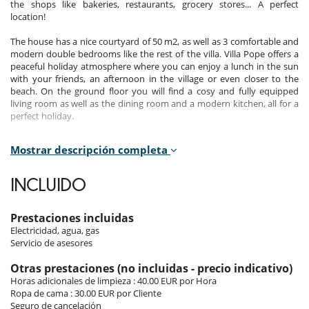
the shops like bakeries, restaurants, grocery stores... A perfect
location!
The house has a nice courtyard of 50 m2, as well as 3 comfortable and
modern double bedrooms like the rest of the villa. Villa Pope offers a
peaceful holiday atmosphere where you can enjoy a lunch in the sun
with your friends, an afternoon in the village or even closer to the
beach. On the ground floor you will find a cosy and fully equipped
living room as well as the dining room and a modern kitchen, all for a
perfect holiday.
Mostrar descripción completa
Electrodoméstico
Cafetera
INCLUIDO
Cocina americana
Cocina de inducción
Cocina totalmente equipada
Prestaciones incluidas
Cocinero
Electricidad, agua, gas
Extractor
Servicio de asesores
Frigorífico - congelador
Horno
Otras prestaciones (no incluidas - precio indicativo)
lavadora
Horas adicionales de limpieza : 40.00 EUR por Hora
Lavavajillas
Ropa de cama : 30.00 EUR por Cliente
Máquina de café Nespresso
Seguro de cancelación