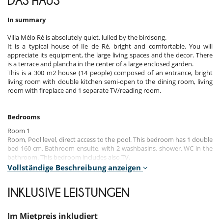
DAS HAUS
In summary
Villa Mélo Ré is absolutely quiet, lulled by the birdsong.
It is a typical house of Ile de Ré, bright and comfortable. You will
appreciate its equipment, the large living spaces and the decor. There
is a terrace and plancha in the center of a large enclosed garden.
This is a 300 m2 house (14 people) composed of an entrance, bright
living room with double kitchen semi-open to the dining room, living
room with fireplace and 1 separate TV/reading room.
Bedrooms
Room 1
Room, Pool level, direct access to the pool. This bedroom has 1 double
bed 160 cm. Bathroom ensuite, with 2 washbasins, shower. WC in the
bathroom. This bedroom includes also TV.
Vollständige Beschreibung anzeigen
Room 2
Room, direct access to the garden. The bedroom has 4 Beds including
INKLUSIVE LEISTUNGEN
2 single bed 90 cm, 2 double bed 140 cm. Bathroom ensuite, with
shower. WC in the bathroom.
Im Mietpreis inkludiert
Room 3