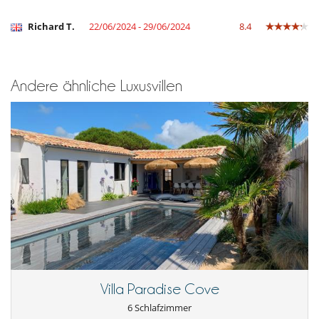
Waschmaschine
Wasserkocher
Richard T.
22/06/2024 - 29/06/2024
8.4
Unterhaltung, Wohlbefinden & Sport
Beheizter Pool
Internetzugang (Faseroptik, Wifi)
Music speaker
Andere ähnliche Luxusvillen
Tischfußball
Villa Paradise Cove
6 Schlafzimmer