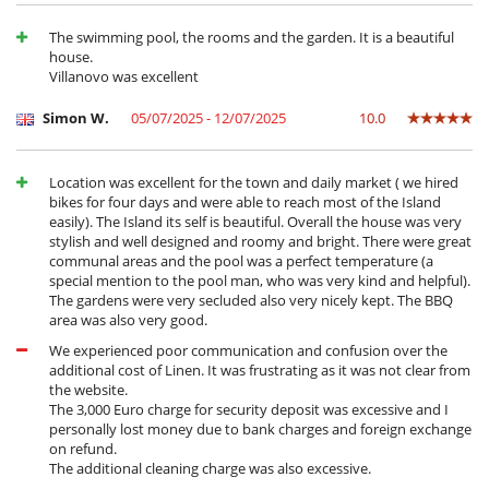
Kamin
Reverse cycle air conditioner
The swimming pool, the rooms and the garden. It is a beautiful
house.
In der Nähe
Villanovo was excellent
Strand 10 Minuten
Simon W.
05/07/2025 - 12/07/2025
10.0
Kinder
Hochstuhl
Kinderbett
Rolladen für Swimmingpool
Location was excellent for the town and daily market ( we hired
bikes for four days and were able to reach most of the Island
Küche und Ausstattung
easily). The Island its self is beautiful. Overall the house was very
Backofen
stylish and well designed and roomy and bright. There were great
Bügeleisen
communal areas and the pool was a perfect temperature (a
Dunstabzugshaube
special mention to the pool man, who was very kind and helpful).
Heizung und Warmwasser (elektronisch)
The gardens were very secluded also very nicely kept. The BBQ
Herd
area was also very good.
Induktionskochfeldern
We experienced poor communication and confusion over the
Ironing board
additional cost of Linen. It was frustrating as it was not clear from
Kaffeemaschine
the website.
Mikrowelle
The 3,000 Euro charge for security deposit was excessive and I
Spülmaschine
personally lost money due to bank charges and foreign exchange
Toaster
on refund.
voll ausgestattete Küche
The additional cleaning charge was also excessive.
Wäschetrockner